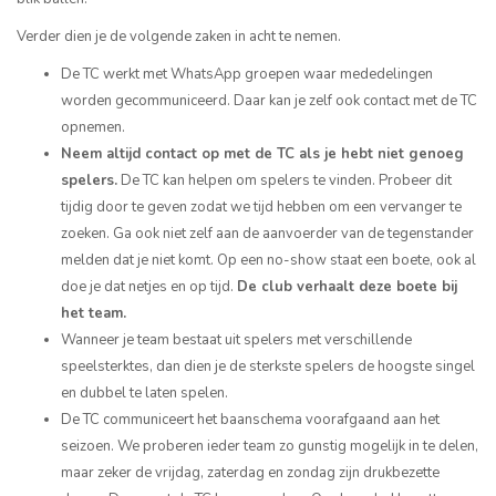
Verder dien je de volgende zaken in acht te nemen.
De TC werkt met WhatsApp groepen waar mededelingen
worden gecommuniceerd. Daar kan je zelf ook contact met de TC
opnemen.
Neem altijd contact op met de TC als je hebt niet genoeg
spelers.
De TC kan helpen om spelers te vinden. Probeer dit
tijdig door te geven zodat we tijd hebben om een vervanger te
zoeken. Ga ook niet zelf aan de aanvoerder van de tegenstander
melden dat je niet komt. Op een no-show staat een boete, ook al
doe je dat netjes en op tijd.
De club verhaalt deze boete bij
het team.
Wanneer je team bestaat uit spelers met verschillende
speelsterktes, dan dien je de sterkste spelers de hoogste singel
en dubbel te laten spelen.
De TC communiceert het baanschema voorafgaand aan het
seizoen. We proberen ieder team zo gunstig mogelijk in te delen,
maar zeker de vrijdag, zaterdag en zondag zijn drukbezette