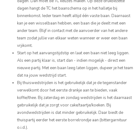
dagen. Dan moet de TC keuzes maken. Op deze drukbezette
dagen hangt de TC het baanschema op in het halletje bij
binnenkomst. Ieder team heeft altijd één vaste baan. Daarnaast
kan je een wisselbaan hebben, een baan die je deelt met een
ander team. Blijf in contact met de aanvoerder van het andere
team zodat jullie van elkaar weten wanneer er weer een baan
vrjikomt.
Start op het aanvangstijdstip en laat een baan niet leeg liggen.
Als een partij klaar is, start dan - indien mogelijk - direct een
nieuwe partij. Met een baan leeg laten liggen, dupeer je het team
dat na jouw wedstrijd start.
Bij thuiswedstrijden is het gebruikelijk dat je de tegenstander
verwelkomt door het eerste drankje aan te bieden, vaak
koffie/thee. Bij zaterdag en zondag wedstrijden is het daarnaast
gebruikelijk dat je zorgt voor cake/taartje/koeken. Bij
avondwedstrijden is dat minder gebruikelijk. Daar biedt de
thuispartij eerder het eerste borrelrondje aan (bittergarnituur
o.i.d.).