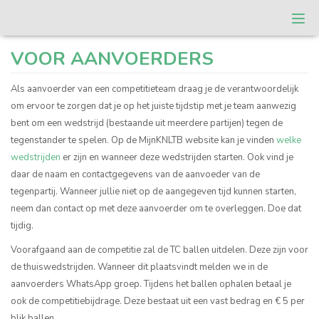
Togg
navi
T.C. Roomburg
VOOR AANVOERDERS
Als aanvoerder van een competitieteam draag je de verantwoordelijk
om ervoor te zorgen dat je op het juiste tijdstip met je team aanwezig
bent om een wedstrijd (bestaande uit meerdere partijen) tegen de
tegenstander te spelen. Op de MijnKNLTB website kan je vinden
welke
wedstrijden
er zijn en wanneer deze wedstrijden starten. Ook vind je
daar de naam en contactgegevens van de aanvoeder van de
tegenpartij. Wanneer jullie niet op de aangegeven tijd kunnen starten,
neem dan contact op met deze aanvoerder om te overleggen. Doe dat
tijdig.
Voorafgaand aan de competitie zal de TC ballen uitdelen. Deze zijn voor
de thuiswedstrijden. Wanneer dit plaatsvindt melden we in de
aanvoerders WhatsApp groep. Tijdens het ballen ophalen betaal je
ook de competitiebijdrage. Deze bestaat uit een vast bedrag en € 5 per
blik ballen.