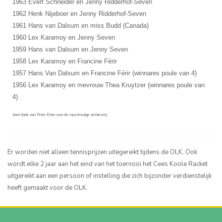
1963 Evert Schneider en Jenny Ridderhof-Seven
1962 Henk Nijeboer en Jenny Ridderhof-Seven
1961 Hans van Dalsum en miss Budd (Canada)
1960 Lex Karamoy en Jenny Seven
1959 Hans van Dalsum en Jenny Seven
1958 Lex Karamoy en Francine Férir
1957 Hans Van Dalsum en Francine Férir (winnares poule van 4)
1956 Lex Karamoy en mevrouw Thea Kruytzer (winnares poule van
4)
(met dank aan Peter Klein voor de nauwkeurige archieven)
Er worden niet alleen tennisprijzen uitegereikt tijdens de OLK. Ook
wordt elke 2 jaar aan het eind van het toernooi het Cees Koole Racket
uitgereikt aan een persoon of instelling die zich bijzonder verdienstelijk
heeft gemaakt voor de OLK.