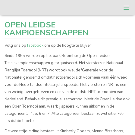
Togg
navi
T.C. Roomburg
OPEN LEIDSE
KAMPIOENSCHAPPEN
Volg ons op
facebook
om op de hoogte te blijven!
Sinds 1955 worden op het park Roomburg de Open Leidse
Tenniskampioenschappen georganiseerd. Het viersterren Nationaal
Ranglijst Toernooi (NRT) wordt ook wel de 'Generale voor de
Nationale' genoemd omdat het toernooi zich voorheen vaak één week
voor de Nederlandse Titelstrijd afspeelde. Het viersterren NRT is een
van weinig overgebleven en een van de oudste NRT toernooien van
Nederland. Behalve dit prestigieuze toernooi biedt de Open Leidse ook
een Open Toernooi aan, waarbij spelers kunnen uitkomen in de
categorieën 3, 4, 5, 6 en 7. Alle categorieën bestaan zowel uit enkel-
als dubbelspelen.
De wedstrijdleiding bestaat uit Kimberly Opdam, Menno Bisschops,