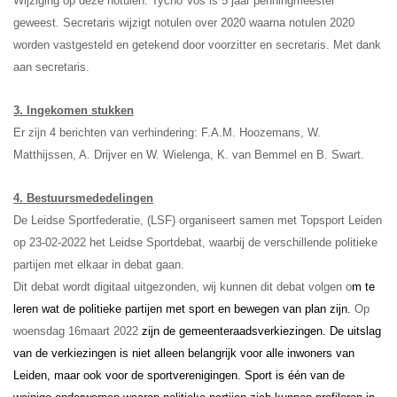
Wijziging op deze notulen: Tycho Vos is 5 jaar penningmeester
geweest. Secretaris wijzigt notulen over 2020 waarna notulen 2020
worden vastgesteld en getekend door voorzitter en secretaris. Met dank
aan secretaris.
3. Ingekomen stukken
Er zijn 4 berichten van verhindering: F.A.M. Hoozemans, W.
Matthijssen, A. Drijver en W. Wielenga, K. van Bemmel en B. Swart.
4. Bestuursmededelingen
De Leidse Sportfederatie, (LSF) organiseert samen met Topsport Leiden
op 23-02-2022 het Leidse Sportdebat, waarbij de verschillende politieke
partijen met elkaar in debat gaan.
Dit debat wordt digitaal uitgezonden, wij kunnen dit debat volgen o
m te
leren wat de politieke partijen met sport en bewegen van plan zijn.
Op
woensdag 16maart 2022
zijn de gemeenteraadsverkiezingen. De uitslag
van de verkiezingen is niet alleen belangrijk voor alle inwoners van
Leiden, maar ook voor de sportverenigingen. Sport is één van de