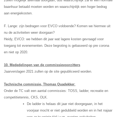
zullen mogelijk allemaal doorgaan, dus waarschijnlijk zal er een normale
baanhuur betaald moeten worden en waarschijnlijk een hoger bedrag
aan energiekosten.
F. Lange: zijn bedragen voor EVCO voldoende? Komen we hiermee uit
nu de activiteiten weer doorgaan?
Heidy, EVCO: we hebben dit jaar wat lagere kosten gevraagd voor
toegang tot evenementen. Deze begroting is gebaseerd op pre corona
en niet op 2020.
10. Mededelingen van de commissievoorzitters
Jaarverslagen 2021 zullen op de site gepubliceerd worden.
Technische commissie,
Thomas Quadekker
:
Onder de TC valt een aantal commissies: TOSS, ladder, recreatie en
competitietennis, CKS, OLK.
De ladder is helaas dit jaar niet doorgegaan, in het
voorjaar mocht er niet gedubbeld worden en in het najaar
was er te weinig tijd i.v.m. overige activiteiten.