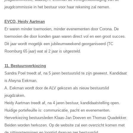
jeugdcommissie in het bestuur voor haar rekening zal nemen.
EVCO, Heidy Aartman
Er waren minder toernooien, minder evenementen door Corona. De
toernooien die door konden gaan waren direct vol en een groot succes.
Dit jaar wordt mogelijk een jubileumweekend georganiseerd (TC
Roomburg 65 jaar) wat al 2 jaar is uitgesteld.
11. Bestuursverkiezing
Sandra Poel treedt af, na 5 jaren bestuurslid te zijn geweest. Kandidaat
is Alwyna Eekman.
A. Eekman wordt door de ALV gekozen als nieuw bestuurslid
jeugdzaken.
Heidy Aartman treedt af, na 4 jaren bestuur, kandidaatstelling open.
Huidige portefeuille is: communicatie, pacht en evenementen.
Herverkiezing bestuursleden Klaas-Jan Doeven en Thomas Quadekker.
Beiden worden herkozen. Op de website zal een overzicht komen met
de zittingstermijnen en looptijd daarvan per bestuurslid.