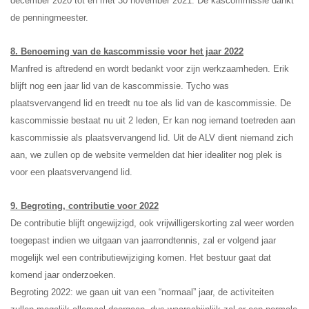
december 2020 tot en met 30 november 2021.
De kascommissie dankt
de penningmeester.
8. Benoeming van de kascommissie voor het jaar 2022
Manfred is aftredend en wordt bedankt voor zijn werkzaamheden. Erik
blijft nog een jaar lid van de kascommissie. Tycho was
plaatsvervangend lid en treedt nu toe als lid van de kascommissie. De
kascommissie bestaat nu uit 2 leden, Er kan nog iemand toetreden aan
kascommissie als plaatsvervangend lid. Uit de ALV dient niemand zich
aan, we zullen op de website vermelden dat hier idealiter nog plek is
voor een plaatsvervangend lid.
9. Begroting, contributie voor 2022
De contributie blijft ongewijzigd, ook vrijwilligerskorting zal weer worden
toegepast
indien we uitgaan van jaarrondtennis, zal er volgend jaar
mogelijk wel een contributiewijziging komen. Het bestuur gaat dat
komend jaar onderzoeken.
Begroting 2022: we gaan uit van een “normaal” jaar, de activiteiten