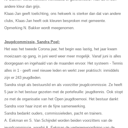
andere kleur dan grijs.
Klaas-Jan geeft toelichting, ons hekwerk is sterker dan dat van andere
clubs, Klaas-Jan heeft ook kleuren besproken met gemeente.
Opmerking N. Bakker wordt meegenomen.
Jeugdcommissie, Sandra Poel:
Het was het tweede Corona jaar, het begin was lastig, het jaar kwam
moeizaam op gang, in juni werd weer meer mogelijk. Vanaf juni is alles
doorgegaan en ingehaald van de maanden ervoor. Het systeem - Tennis
alles in 1 - geeft veel nieuwe leden en werkt zeer praktisch: inmiddels
zijn er 243 jeugdleden.
Sandra stopt als bestuurslid en als voorzitter jeugdcommissie. Ze heeft
5 jaar in het bestuur gezeten met de portefeuille: jeugdtennis. Ook stopt
ze met de organisatie van het Open jeugdtoernooi. Het bestuur dankt
Sandra voor haar inzet en de fijne samenwerking.
Sandra bedankt ouders, commissieleden, pacht en trainers.
A. Eekman en S. Van Schijndel worden beiden voorzitters van de
jeugdcommissie, waarbij A. Eekman de vertegenwoordiging van de