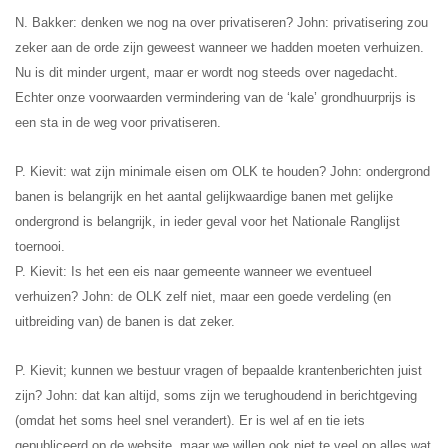
N. Bakker: denken we nog na over privatiseren? John: privatisering zou
zeker aan de orde zijn geweest wanneer we hadden moeten verhuizen.
Nu is dit minder urgent, maar er wordt nog steeds over nagedacht.
Echter onze voorwaarden vermindering van de ‘kale’ grondhuurprijs is
een sta in de weg voor privatiseren.
P. Kievit: wat zijn minimale eisen om OLK te houden? John: ondergrond
banen is belangrijk en het aantal gelijkwaardige banen met gelijke
ondergrond is belangrijk, in ieder geval voor het Nationale Ranglijst
toernooi.
P. Kievit: Is het een eis naar gemeente wanneer we eventueel
verhuizen? John: de OLK zelf niet, maar een goede verdeling (en
uitbreiding van) de banen is dat zeker.
P. Kievit; kunnen we bestuur vragen of bepaalde krantenberichten juist
zijn? John: dat kan altijd, soms zijn we terughoudend in berichtgeving
(omdat het soms heel snel verandert). Er is wel af en tie iets
gepubliceerd op de website, maar we willen ook niet te veel op alles wat