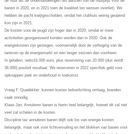
de huur als de onderhandelingen ten aanzien van de huurprijs voor de
banen in 2020, en in 2021 toen de kwaliteit ten wensen overliet). We
hebben de pacht kwijtgescholden, omdat het clubhuis weinig geopend
kon zijn in 2021.
De kosten voor de jeugd zijn hoger dan in 2020, omdat er meer
activiteiten georganiseerd konden worden dan in 2020. Ook de
energiekosten zijn gestegen, voornamelijk door de verhoging van de
tarieven op de energiemarkt en een langer seizoen dan voorheen.
In getallen; netto16.000 euro, plus reservering van 20.000 (dus wordt
36.000) positief resultaat. We reserveren in 2022 specifiek geld voor
opknappen park en onderhoud in toekomst.
Vraag F. Quadekker: kunnen kosten ledverlichting omlaag, branden
vaak onnodig.
Klaas-Jan: Annuleren banen is hierin heel belangrijk, hoewel dit zal niet
veel zal schelen in de kosten.
Discipline tav annuleren banen blijft ook los van energie kosten
belangrijk, maar ook voor lichtvervuiling en het blokken van banen voor