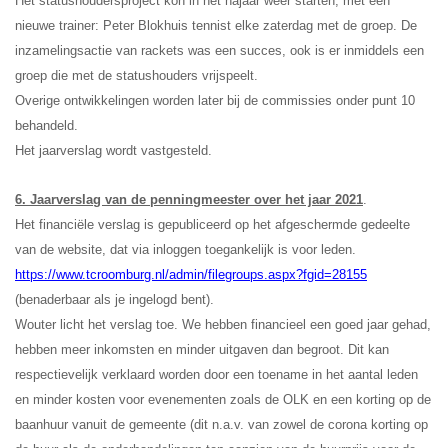
Het statushoudersproject kon in het najaar weer starten, met een
nieuwe trainer: Peter Blokhuis tennist elke zaterdag met de groep. De
inzamelingsactie van rackets was een succes, ook is er inmiddels een
groep die met de statushouders vrijspeelt.
Overige ontwikkelingen worden later bij de commissies onder punt 10
behandeld.
Het jaarverslag wordt vastgesteld.
6. Jaarverslag van de penningmeester over het jaar 2021
.
Het financiële verslag is gepubliceerd op het afgeschermde gedeelte
van de website, dat via inloggen toegankelijk is voor leden.
https://www.tcroomburg.nl/admin/filegroups.aspx?fgid=28155
(benaderbaar als je ingelogd bent).
Wouter licht het verslag toe. We hebben financieel een goed jaar gehad,
hebben meer inkomsten en minder uitgaven dan begroot. Dit kan
respectievelijk verklaard worden door een toename in het aantal leden
en minder kosten voor evenementen zoals de OLK en een korting op de
baanhuur vanuit de gemeente (dit n.a.v. van zowel de corona korting op