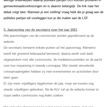
weinige onderwerpen waarop politieke partijen zich kunnen profileren in
gemeenteraadsverkiezingen en is daarom belangrijk.
De link naar het
debat volgt later.
Wanneer je een stelling/ vraag hebt die je graag aan de
politieke partijen wil voorleggen kun je die mailen aan de LSF.
5. Jaarverslag van de secretaris over het jaar 2021
:
Alle jaarverslagen van de commissies worden gepubliceerd op de
website.
De secretaris benoemt enkele punten uit het jaarverslag. Allereerst
wordt het groeiend ledenaantal benoemd, daarna wordt veel dank
uitgesproken voor alle commissies, de medebestuursleden en de pacht
voor hun inspanning in tweede coronajaar. Met steeds wisselende
coronamaatregelen hebben zij veel evenementen en activiteiten door
laten gaan.
Er zijn meer vrijwilligers bijgekomen dit jaar, maar we kunnen nog
steeds vrijwilligers gebruiken. Na de ALV zal op de website komen te
staan welke commissies nog leden zoeken