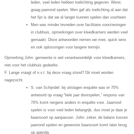
leden, veel leden hebben toelichting gegeven. Wens:
graag jaarrond spelen. Men gaf als toelichting al aan dat
het fijn is dat we al langer kunnen spelen dan voorheen.
Men was minder tevreden over facilitaire voorzieningen
in clubhuis, opmerkingen over kleedkamers werden veel
gemaakt. Deze antwoorden nemen we mee, quick wins
en ook oplossingen voor langere termijn.
Opmerking John: gemeente is wel verantwoordelijk voor kleedkamers,
niet voor het clubhuis gedeelte.
F. Lange vraagt of n.v.t. bij deze vraag stond? Dit moet worden
nagezocht.
S. van Schijndel: bij uitslagen enquête was er 70%
antwoord op vraag “hele jaar doorspelen,” respons van
70% komt nergens anders in enquête voor. Jaarrond
spelen is voor veel leden belangrijk, dus moet je daar je
baansoort op aanpassen. John: zeker, de balans tussen
jaarrond spelen en gewenste baansoort komt later terug
op agenda.