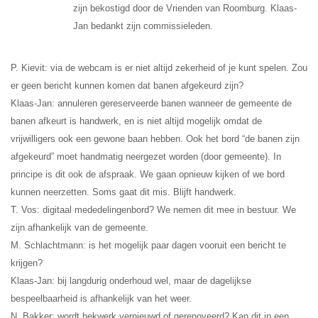
zijn bekostigd door de Vrienden van Roomburg. Klaas-
Jan bedankt zijn commissieleden.
P. Kievit: via de webcam is er niet altijd zekerheid of je kunt spelen. Zou
er geen bericht kunnen komen dat banen afgekeurd zijn?
Klaas-Jan: annuleren gereserveerde banen wanneer de gemeente de
banen afkeurt is handwerk, en is niet altijd mogelijk omdat de
vrijwilligers ook een gewone baan hebben. Ook het bord “de banen zijn
afgekeurd” moet handmatig neergezet worden (door gemeente). In
principe is dit ook de afspraak. We gaan opnieuw kijken of we bord
kunnen neerzetten. Soms gaat dit mis. Blijft handwerk.
T. Vos: digitaal mededelingenbord? We nemen dit mee in bestuur. We
zijn afhankelijk van de gemeente.
M. Schlachtmann: is het mogelijk paar dagen vooruit een bericht te
krijgen?
Klaas-Jan: bij langdurig onderhoud wel, maar de dagelijkse
bespeelbaarheid is afhankelijk van het weer.
N. Bakker: wordt hekwerk vernieuwd of gerenoveerd? Kan dit in een